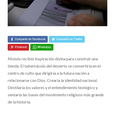
en
tu
Diseño
Gráfico
Comparte en Facebook
Comparte en Twitter
Pinterest
WhatsApp
Moisés recibió inspiración divina para construir una
tienda. El tabernáculo del desierto se convertiría en el
centro de culto que dirigiría a la futura nación a
relacionarse con Dios. Crearía la identidad nacional.
Destilaría los valores y el entendimiento teológico y
sentaría las bases del movimiento religioso más grande
de la historia.