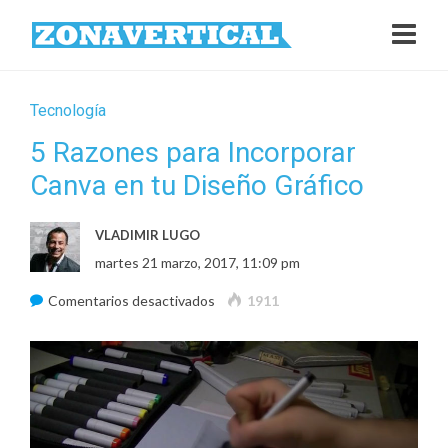
Tecnología
5 Razones para Incorporar
Canva en tu Diseño Gráfico
VLADIMIR LUGO
martes 21 marzo, 2017, 11:09 pm
en
Comentarios desactivados
1911
5
Razones
para
Incorporar
Canva