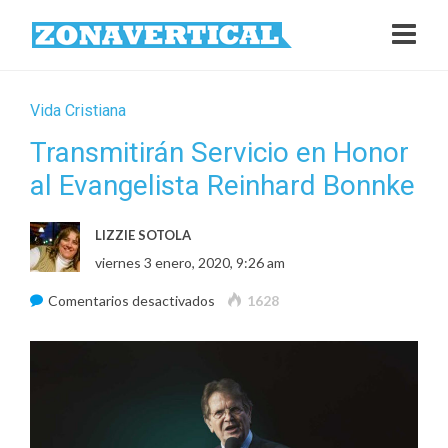
Vida Cristiana
Transmitirán Servicio en Honor
al Evangelista Reinhard Bonnke
LIZZIE SOTOLA
viernes 3 enero, 2020, 9:26 am
en
Comentarios desactivados
1628
Transmitirán
Servicio
en
Honor
al