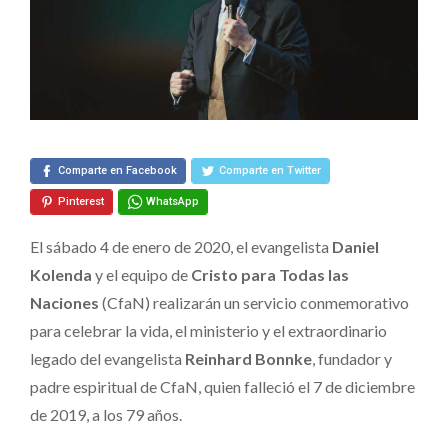
Evangelista
Reinhard
Bonnke
Comparte en Facebook
Comparte en Twitter
Pinterest
WhatsApp
El sábado 4 de enero de 2020, el evangelista
Daniel
Kolenda
y el equipo de
Cristo para Todas las
Naciones
(CfaN) realizarán un servicio conmemorativo
para celebrar la vida, el ministerio y el extraordinario
legado del evangelista
Reinhard Bonnke
, fundador y
padre espiritual de CfaN, quien falleció el 7 de diciembre
de 2019, a los 79 años.