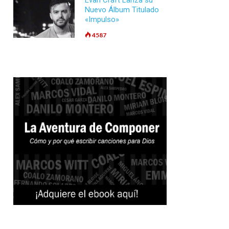
Evan Craft Lanza su
Nuevo Álbum Titulado
«Impulso»
4587