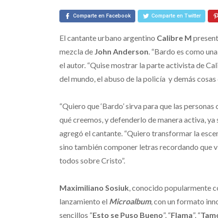
Comparte en Facebook
Comparte en Twitter
El cantante urbano argentino
Calibre M
present
mezcla de
John Anderson
. “Bardo es como una
el autor. “Quise mostrar la parte activista de Cali
del mundo, el abuso de la policía y demás cosas q
“Quiero que ‘Bardo’ sirva para que las personas
qué creemos, y defenderlo de manera activa, ya 
agregó el cantante. “Quiero transformar la escena
sino también componer letras recordando que v
todos sobre Cristo”.
Maximiliano Sosiuk
, conocido popularmente c
lanzamiento el
Microalbum
, con un formato in
sencillos “
Esto se Puso Bueno
”, “
Flama
”, “
Tamo