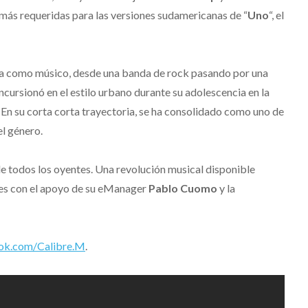
 más requeridas para las versiones sudamericanas de “
Uno
“, el
era como músico, desde una banda de rock pasando por una
incursionó en el estilo urbano durante su adolescencia en la
 En su corta corta trayectoria, se ha consolidado como uno de
el género.
de todos los oyentes. Una revolución musical disponible
les con el apoyo de su eManager
Pablo Cuomo
y la
ok.com/Calibre.M
.