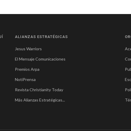
UÍ
ALIANZAS ESTRATÉGICAS
OR
Jesus Warriors
Ace
El Mensaje Comunicaciones
Co
Premios Arpa
Pub
NotiPrensa
Esc
Revista Christianity Today
Pol
Más Alianzas Estratégicas...
Té