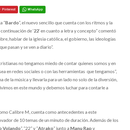
Pinterest
WhatsApp
a “
Bardo
“, el nuevo sencillo que cuenta con los ritmos y la
 continuación de ‘
22
‘ en cuanto a letra y concepto” comentó
bre, hablar de la iglesia católica, el gobierno, las ideologías
ue pasan y se ven a diario”.
 cristianas no tengamos miedo de contar quienes somos y en
sea en redes sociales o con las herramientas que tengamos”,
 de la música y llevarla para un lado no solo de la diversión,
ivimos en este mundo y debemos luchar para contarle a
omo Calibre M, cuenta como antecedentes a este
novador de 10 temas de un minuto de duración. Además de los
 Volando
”, “22” y “
Atrako
” junto a
Manu Rap
y