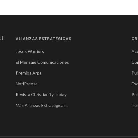
UÍ
ALIANZAS ESTRATÉGICAS
OR
Jesus Warriors
Ace
El Mensaje Comunicaciones
Co
Premios Arpa
Pub
NotiPrensa
Esc
Revista Christianity Today
Pol
Más Alianzas Estratégicas...
Té