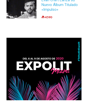
Evan Craft Lanza su
Nuevo Álbum Titulado
«Impulso»
4590