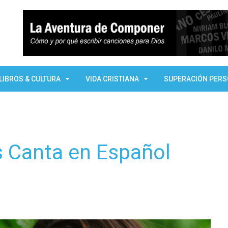
LIBROS & CULTURA
VIDA CRISTIANA
SUPERACIÓN PER
s Canta en Español