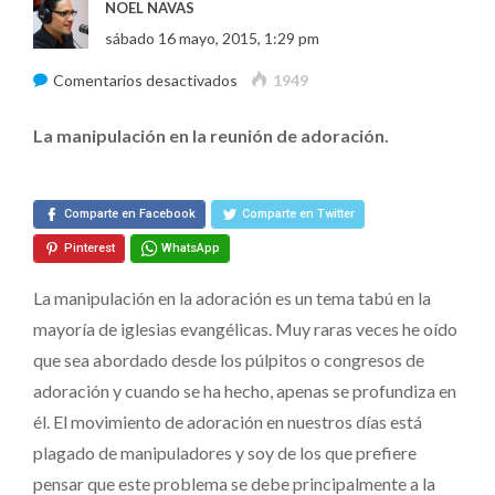
NOEL NAVAS
sábado 16 mayo, 2015, 1:29 pm
en
Comentarios desactivados
1949
¿Adoración
La manipulación en la reunión de adoración.
o
Manipulación?
(Primera
Comparte en Facebook
Comparte en Twitter
Parte)
Pinterest
WhatsApp
La manipulación en la adoración es un tema tabú en la
mayoría de iglesias evangélicas. Muy raras veces he oído
que sea abordado desde los púlpitos o congresos de
adoración y cuando se ha hecho, apenas se profundiza en
él. El movimiento de adoración en nuestros días está
plagado de manipuladores y soy de los que prefiere
pensar que este problema se debe principalmente a la