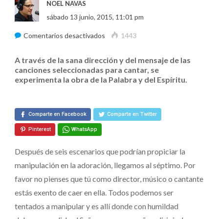
NOEL NAVAS
sábado 13 junio, 2015, 11:01 pm
en
Comentarios desactivados
1443
¿Adoración
A través de la sana dirección y del mensaje de las
o
canciones seleccionadas para cantar, se
Manipulación?
experimenta la obra de la Palabra y del Espíritu.
(Quinta
Parte)
Comparte en Facebook
Comparte en Twitter
Pinterest
WhatsApp
Después de seis escenarios que podrían propiciar la
manipulación en la adoración, llegamos al séptimo. Por
favor no pienses que tú como director, músico o cantante
estás exento de caer en ella. Todos podemos ser
tentados a manipular y es allí donde con humildad