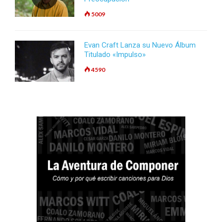
5009
Evan Craft Lanza su Nuevo Álbum
Titulado «Impulso»
4590