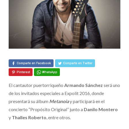
«Metanoia»
en
Expolit
2016
Comparte en Facebook
Comparte en Twitter
Pinterest
WhatsApp
El cantautor puertorriqueño
Armando Sánchez
será uno
de los invitados especiales a Expolit 2016, donde
presentará su álbum
Metanoia
y participará en el
concierto “Propósito Original” junto a
Danilo Montero
y
Thalles Roberto
, entre otros.