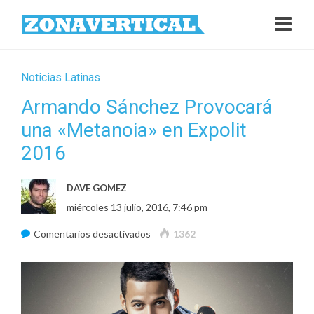
Noticias Latinas
Armando Sánchez Provocará
una «Metanoia» en Expolit
2016
DAVE GOMEZ
miércoles 13 julio, 2016, 7:46 pm
en
Comentarios desactivados
1362
Armando
Sánchez
Provocará
una