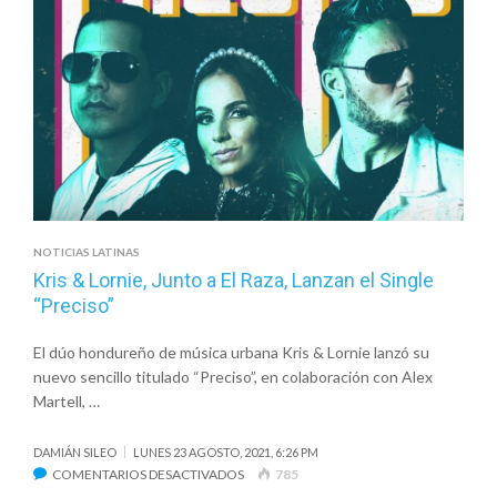
MARCOS,
HILLSONG
WORSHIP,
SU
PRESENCIA
Y
LOS
MONTANER,
NOMINADOS
A
LOS
NOTICIAS LATINAS
DEEZER
Kris & Lornie, Junto a El Raza, Lanzan el Single
MONITOR
“Preciso”
MUSIC
AWARDS
El dúo hondureño de música urbana Kris & Lornie lanzó su
nuevo sencillo titulado “Preciso”, en colaboración con Alex
Martell, …
DAMIÁN SILEO
LUNES 23 AGOSTO, 2021, 6:26 PM
EN
COMENTARIOS DESACTIVADOS
785
KRIS