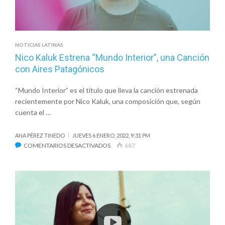
NOTICIAS LATINAS
Nico Kaluk Estrena “Mundo Interior”, una Canción
con Aires Patagónicos
“Mundo Interior” es el título que lleva la canción estrenada
recientemente por Nico Kaluk, una composición que, según
cuenta el …
ANA PÉREZ TINEDO
JUEVES 6 ENERO, 2022, 9:31 PM
EN
COMENTARIOS DESACTIVADOS
687
NICO
KALUK
ESTRENA
“MUNDO
INTERIOR”,
UNA
CANCIÓN