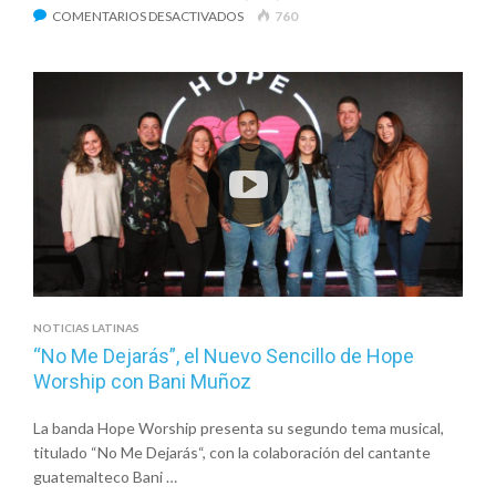
EN
COMENTARIOS DESACTIVADOS
760
MONITORLATINO
ANUNCIA
LA
2ª
EDICIÓN
DE
LOS
MONITOR
MUSIC
AWARDS
NOTICIAS LATINAS
“No Me Dejarás”, el Nuevo Sencillo de Hope
Worship con Bani Muñoz
La banda Hope Worship presenta su segundo tema musical,
titulado “No Me Dejarás“, con la colaboración del cantante
guatemalteco Bani …