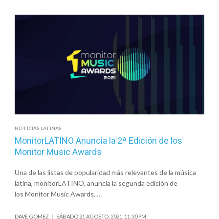
&
LORNIE,
JUNTO
A
EL
RAZA,
LANZAN
EL
SINGLE
“PRECISO”
NOTICIAS LATINAS
MonitorLATINO Anuncia la 2ª Edición de los
Monitor Music Awards
Una de las listas de popularidad más relevantes de la música
latina, monitorLATINO, anuncia la segunda edición de
los Monitor Music Awards, …
DAVE GOMEZ
SÁBADO 21 AGOSTO, 2021, 11:30 PM