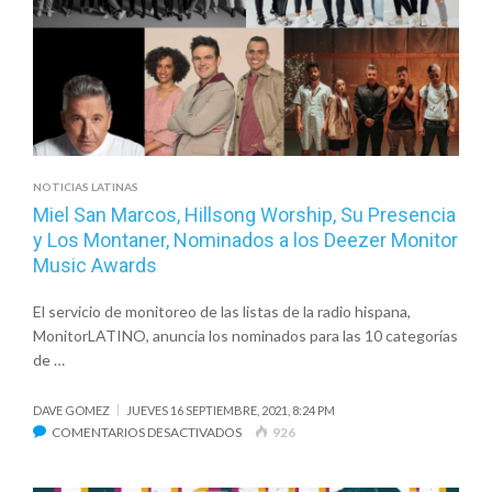
DE
SU
NUEVO
VIDEOCLIP,
“CARA
Y
CRUZ”
NOTICIAS LATINAS
Miel San Marcos, Hillsong Worship, Su Presencia
y Los Montaner, Nominados a los Deezer Monitor
Music Awards
El servicio de monitoreo de las listas de la radio hispana,
MonitorLATINO, anuncia los nominados para las 10 categorías
de …
DAVE GOMEZ
JUEVES 16 SEPTIEMBRE, 2021, 8:24 PM
EN
COMENTARIOS DESACTIVADOS
926
MIEL
SAN