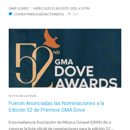
DAVE GOMEZ
MIÉRCOLES 11 AGOSTO, 2021, 6:37 PM
EN
COMENTARIOS DESACTIVADOS
760
“NO
ME
DEJARÁS”,
EL
NUEVO
SENCILLO
DE
HOPE
WORSHIP
CON
BANI
MUÑOZ
NOTICIAS LATINAS
Fueron Anunciadas las Nominaciones a la
Edición 52 de Premios GMA Dove
Esta mañana la Asociación de Música Góspel (GMA) dio a
conocer la lista oficial de nominaciones para la edición 52 …