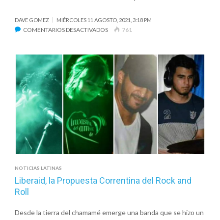
DAVE GOMEZ
MIÉRCOLES 11 AGOSTO, 2021, 3:18 PM
EN
COMENTARIOS DESACTIVADOS
761
FUERON
ANUNCIADAS
LAS
NOMINACIONES
A
LA
EDICIÓN
52
DE
PREMIOS
GMA
DOVE
NOTICIAS LATINAS
Liberaid, la Propuesta Correntina del Rock and
Roll
Desde la tierra del chamamé emerge una banda que se hizo un