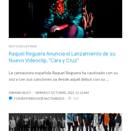
CANCIONES
Y
VIDEO
NOTICIAS LATINAS
Raquel Reguera Anuncia el Lanzamiento de su
Nuevo Videoclip, “Cara y Cruz”
La cantautora española Raquel Reguera ha cautivado con su
voz y con sus canciones ya desde aquél debut con su …
DAMIÁN SILEO
VIERNES 1 OCTUBRE, 2021, 11:12 AM
EN
COMENTARIOS DESACTIVADOS
764
RAQUEL
REGUERA
ANUNCIA
EL
LANZAMIENTO