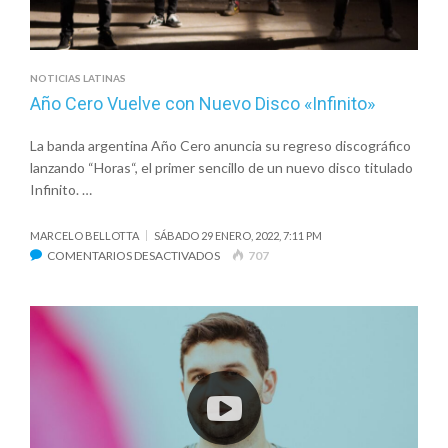
NOTICIAS LATINAS
Año Cero Vuelve con Nuevo Disco «Infinito»
La banda argentina Año Cero anuncia su regreso discográfico
lanzando “Horas“, el primer sencillo de un nuevo disco titulado
Infinito. …
MARCELO BELLOTTA
SÁBADO 29 ENERO, 2022, 7:11 PM
EN
COMENTARIOS DESACTIVADOS
707
AÑO
CERO
VUELVE
CON
NUEVO
DISCO
«INFINITO»