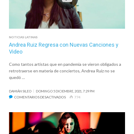
CON
AIRES
PATAGÓNICOS
NOTICIAS LATINAS
Andrea Ruiz Regresa con Nuevas Canciones y
Video
Como tantos artistas que en pandemia se vieron obligados a
retrotraerse en materia de conciertos, Andrea Ruiz no se
quedó …
DAMIÁN SILEO
DOMINGO 5 DICIEMBRE, 2021, 7:29 PM
EN
COMENTARIOS DESACTIVADOS
774
ANDREA
RUIZ
REGRESA
CON
NUEVAS