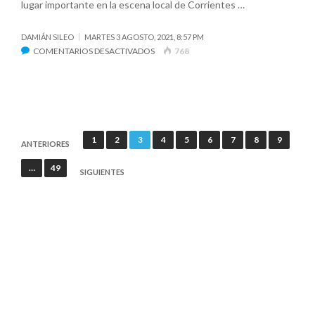
lugar importante en la escena local de Corrientes …
DAMIÁN SILEO
MARTES 3 AGOSTO, 2021, 8:57 PM
EN
COMENTARIOS DESACTIVADOS
768
LIBERAID,
LA
PROPUESTA
CORRENTINA
DEL
Paginación
ROCK
1
2
3
4
5
6
7
8
9
ANTERIORES
AND
de
…
49
ROLL
SIGUIENTES
entradas