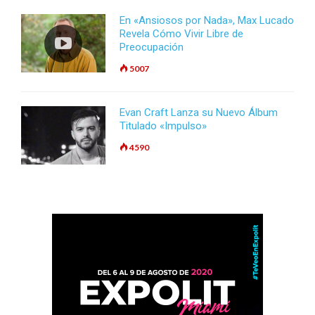
En «Ansiosos por Nada», Max Lucado
Revela Cómo Vivir Libre de
Preocupación
5007
Evan Craft Lanza su Nuevo Álbum
Titulado «Impulso»
4590