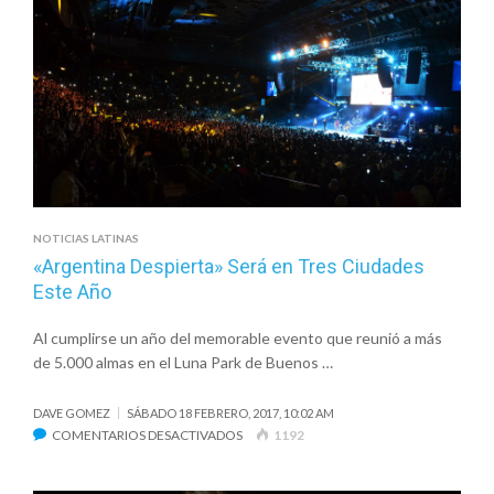
NUEVO
SENCILLO,
“JESÚS”
NOTICIAS LATINAS
«Argentina Despierta» Será en Tres Ciudades
Este Año
Al cumplirse un año del memorable evento que reunió a más
de 5.000 almas en el Luna Park de Buenos …
DAVE GOMEZ
SÁBADO 18 FEBRERO, 2017, 10:02 AM
EN
COMENTARIOS DESACTIVADOS
1192
«ARGENTINA
DESPIERTA»