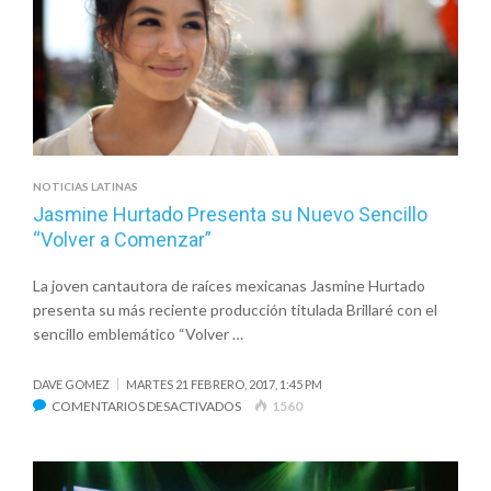
NOTICIAS LATINAS
Jasmine Hurtado Presenta su Nuevo Sencillo
“Volver a Comenzar”
La joven cantautora de raíces mexicanas Jasmine Hurtado
presenta su más reciente producción titulada Brillaré con el
sencillo emblemático “Volver …
DAVE GOMEZ
MARTES 21 FEBRERO, 2017, 1:45 PM
EN
COMENTARIOS DESACTIVADOS
1560
JASMINE
HURTADO
PRESENTA