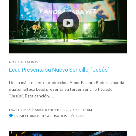
SU
NUEVO
SENCILLO
“VOLVER
A
COMENZAR”
NOTICIAS LATINAS
Lead Presenta su Nuevo Sencillo, “Jesús”
De su más reciente producción, Amor Palabra Poder, la banda
guatemalteca Lead presenta su tercer sencillo titulado
“Jesús“. Esta canción, …
DAVE GOMEZ
SÁBADO 18 FEBRERO, 2017, 11:16 AM
EN
COMENTARIOS DESACTIVADOS
1287
LEAD
PRESENTA
SU