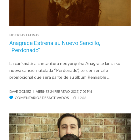
EN
BOGOTÁ
NOTICIAS LATINAS
Anagrace Estrena su Nuevo Sencillo,
“Perdonado”
La carismática cantautora neoyorquina Anagrace lanza su
nueva canción titulada “Perdonado“, tercer sencillo
promocional que será parte de su álbum Remisible …
DAVE GOMEZ
VIERNES 24 FEBRERO, 2017, 7:09 PM
EN
COMENTARIOS DESACTIVADOS
1268
ANAGRACE
ESTRENA
SU
NUEVO
SENCILLO,
“PERDONADO”