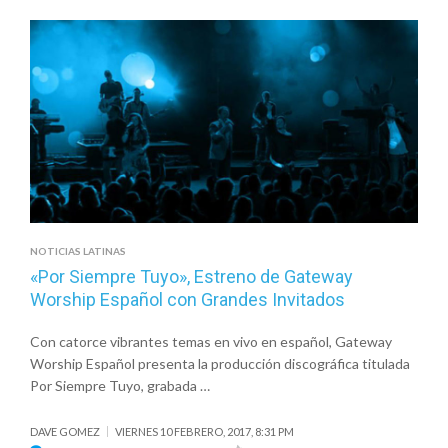
REALIZARÁ
NUEVA
GIRA
EN
ARGENTINA
Y
CHILE
NOTICIAS LATINAS
«Por Siempre Tuyo», Estreno de Gateway
Worship Español con Grandes Invitados
Con catorce vibrantes temas en vivo en español, Gateway
Worship Español presenta la producción discográfica titulada
Por Siempre Tuyo, grabada …
DAVE GOMEZ
VIERNES 10 FEBRERO, 2017, 8:31 PM