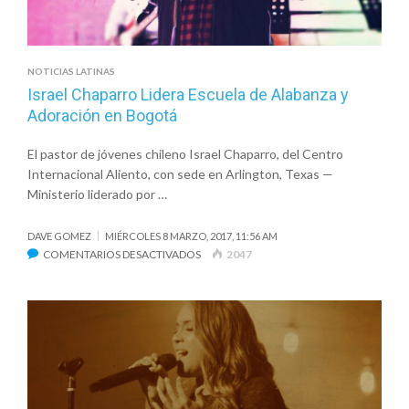
NOTICIAS LATINAS
Israel Chaparro Lidera Escuela de Alabanza y
Adoración en Bogotá
El pastor de jóvenes chileno Israel Chaparro, del Centro
Internacional Aliento, con sede en Arlington, Texas —
Ministerio liderado por …
DAVE GOMEZ
MIÉRCOLES 8 MARZO, 2017, 11:56 AM
EN
COMENTARIOS DESACTIVADOS
2047
ISRAEL
CHAPARRO
LIDERA
ESCUELA
DE
ALABANZA
Y
ADORACIÓN