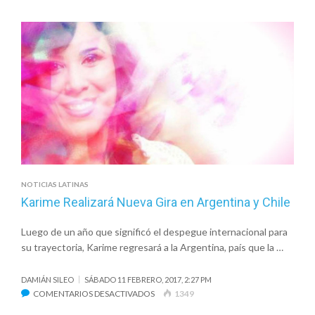
SAMARA
LANZA
SU
NUEVO
SENCILLO
MUSICAL,
“DECLARA
SU
GLORIA”
NOTICIAS LATINAS
Karime Realizará Nueva Gira en Argentina y Chile
Luego de un año que significó el despegue internacional para
su trayectoria, Karime regresará a la Argentina, país que la …
DAMIÁN SILEO
SÁBADO 11 FEBRERO, 2017, 2:27 PM
EN
COMENTARIOS DESACTIVADOS
1349
KARIME