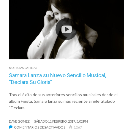
SERÁ
EN
TRES
CIUDADES
ESTE
AÑO
NOTICIAS LATINAS
Samara Lanza su Nuevo Sencillo Musical,
“Declara Su Gloria”
Tras el éxito de sus anteriores sencillos musicales desde el
álbum Fiesta, Samara lanza su más reciente single titulado
“Declara …
DAVE GOMEZ
SÁBADO 11 FEBRERO, 2017, 5:02 PM
EN
COMENTARIOS DESACTIVADOS
1267