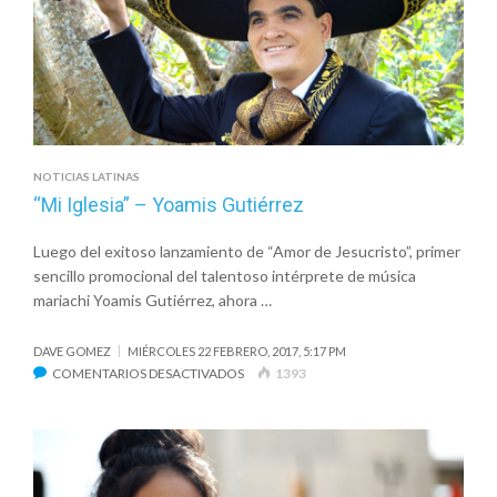
OLIVARES,
UNA
VALIENTE
DECLARACIÓN
EN
UN
MUNDO
INDIFERENTE
NOTICIAS LATINAS
“Mi Iglesia” – Yoamis Gutiérrez
Luego del exitoso lanzamiento de “Amor de Jesucristo”, primer
sencillo promocional del talentoso intérprete de música
mariachi Yoamis Gutiérrez, ahora …
DAVE GOMEZ
MIÉRCOLES 22 FEBRERO, 2017, 5:17 PM
EN
COMENTARIOS DESACTIVADOS
1393
“MI
IGLESIA”
–
YOAMIS
GUTIÉRREZ