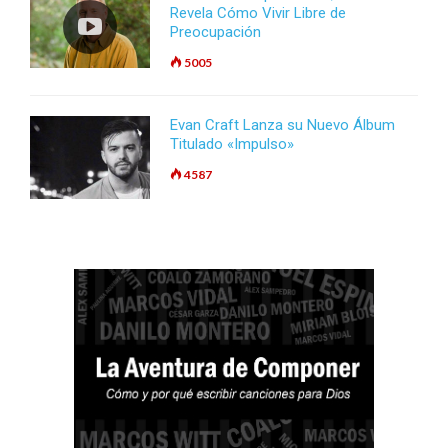
Revela Cómo Vivir Libre de
Preocupación
5005
Evan Craft Lanza su Nuevo Álbum
Titulado «Impulso»
4587