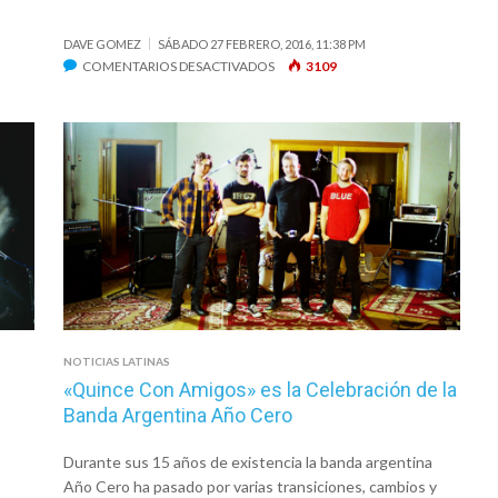
DAVE GOMEZ
SÁBADO 27 FEBRERO, 2016, 11:38 PM
EN
COMENTARIOS DESACTIVADOS
3109
SELENA
GÓMEZ
CANTÓ
“NOBODY”
JUNTO
A
HILLSONG
YOUNG
&
FREE
NOTICIAS LATINAS
«Quince Con Amigos» es la Celebración de la
Banda Argentina Año Cero
Durante sus 15 años de existencia la banda argentina
Año Cero ha pasado por varias transiciones, cambios y