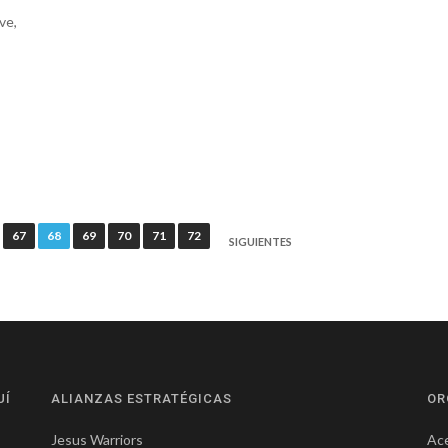
ve,
67
68
69
70
71
72
SIGUIENTES
UÍ
ALIANZAS ESTRATÉGICAS
OR
Jesus Warriors
Ace