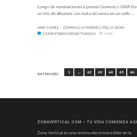
Luego de nominaciones a premio Grammy y GMA Do
un trío de álbumes con éxito de venta en un sello …
DAVE GOMEZ
DOMINGO 21 FEBRERO, 2016, 11:28 AM
EN
COMENTARIOS DESACTIVADOS
1388
DECYFER
DOWN
LANZA
«THE
OTHER
Paginación
SIDE
1
…
62
63
64
65
66
ANTERIORES
OF
de
DARKNESS»
entradas
EL
1
DE
ABRIL
ZONAVERTICAL.COM – TU VIDA COMIENZA AQ
Zona Vertical es una revista electrónica líder en la