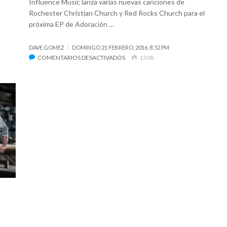
Influence Music lanza varias nuevas canciones de
Rochester Christian Church y Red Rocks Church para el
próxima EP de Adoración …
DAVE GOMEZ
DOMINGO 21 FEBRERO, 2016, 8:52 PM
EN
COMENTARIOS DESACTIVADOS
1308
INFLUENCE
MUSIC
LANZA
EP
DE
ADORACIÓN
DE
PASCUA,
«CHRIST
REDEEMER»