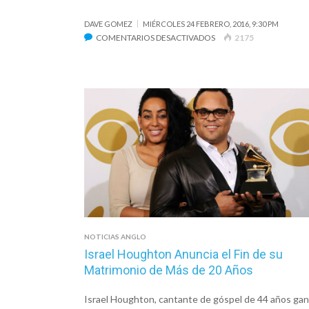
DAVE GOMEZ
MIÉRCOLES 24 FEBRERO, 2016, 9:30 PM
EN
COMENTARIOS DESACTIVADOS
2175
BETHEL
MUSIC
–
«HAVE
IT
ALL»
NOTICIAS ANGLO
Israel Houghton Anuncia el Fin de su
Matrimonio de Más de 20 Años
Israel Houghton, cantante de góspel de 44 años ga