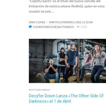
“Espíritu Santo” es el título del nuevo sencillo del
intérprete de música urbana Redimi2, quien en esta
ocasión se une …
DAVE GOMEZ
MARTES 23 FEBRERO, 2016, 11:52 AM
EN
COMENTARIOS DESACTIVADOS
1793
REDIMI2
PRESENTA
“ESPÍRITU
SANTO”,
CANCIÓN
A
DÚO
CON
BARAK
NOTICIAS ANGLO
Decyfer Down Lanza «The Other Side Of
Darkness» el 1 de Abril