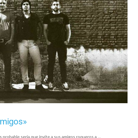
Amigos»
 probable sería que invite a sus amigos roqueros a …