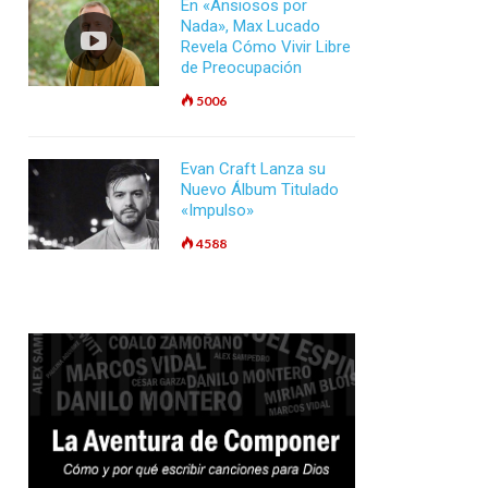
En «Ansiosos por
Nada», Max Lucado
Revela Cómo Vivir Libre
de Preocupación
5006
Evan Craft Lanza su
Nuevo Álbum Titulado
«Impulso»
4588