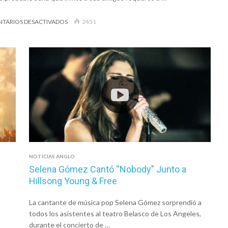
EN
TARIOS DESACTIVADOS
2451
AÑO
CERO
–
«QUINCE
CON
AMIGOS»
NOTICIAS ANGLO
Selena Gómez Cantó “Nobody” Junto a
Hillsong Young & Free
La cantante de música pop Selena Gómez sorprendió a
todos los asistentes al teatro Belasco de Los Angeles,
durante el concierto de …