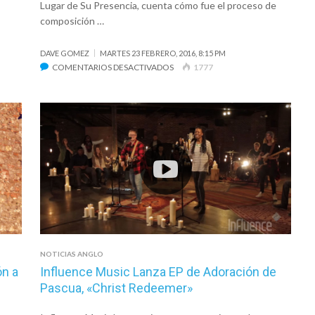
Lugar de Su Presencia, cuenta cómo fue el proceso de
composición …
DAVE GOMEZ
MARTES 23 FEBRERO, 2016, 8:15 PM
EN
COMENTARIOS DESACTIVADOS
1777
SU
PRESENCIA
CUENTA
LA
HISTORIA
DE
LA
CANCIÓN
“SOLO
ESTAR
AHÍ”
NOTICIAS ANGLO
ón a
Influence Music Lanza EP de Adoración de
Pascua, «Christ Redeemer»