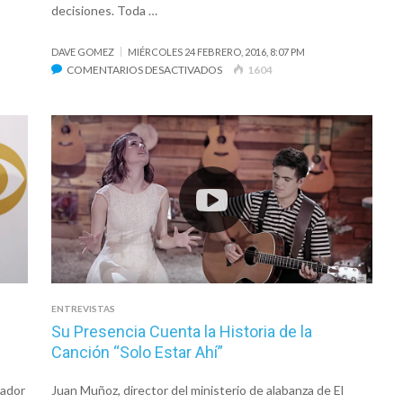
decisiones. Toda …
DAVE GOMEZ
MIÉRCOLES 24 FEBRERO, 2016, 8:07 PM
EN
COMENTARIOS DESACTIVADOS
1604
«QUINCE
CON
AMIGOS»
ES
LA
CELEBRACIÓN
DE
LA
BANDA
ARGENTINA
AÑO
CERO
ENTREVISTAS
Su Presencia Cuenta la Historia de la
Canción “Solo Estar Ahí”
nador
Juan Muñoz, director del ministerio de alabanza de El