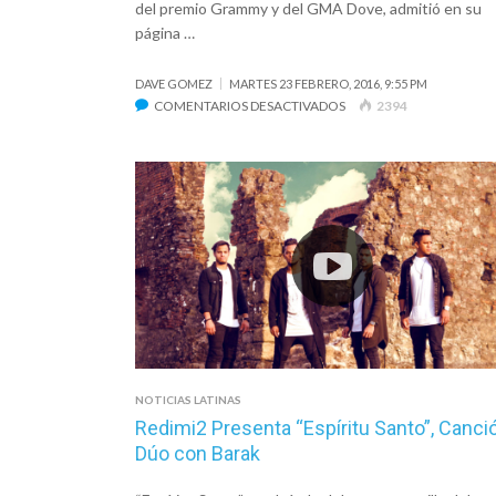
del premio Grammy y del GMA Dove, admitió en su
página …
DAVE GOMEZ
MARTES 23 FEBRERO, 2016, 9:55 PM
EN
COMENTARIOS DESACTIVADOS
2394
ISRAEL
HOUGHTON
ANUNCIA
EL
FIN
DE
SU
MATRIMONIO
DE
MÁS
DE
20
NOTICIAS LATINAS
AÑOS
Redimi2 Presenta “Espíritu Santo”, Canci
Dúo con Barak