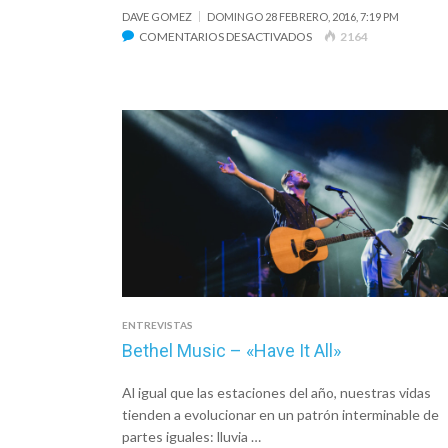
DAVE GOMEZ
DOMINGO 28 FEBRERO, 2016, 7:19 PM
EN
COMENTARIOS DESACTIVADOS
2164
EVAN
CRAFT
ENTREVISTAS
Bethel Music – «Have It All»
Al igual que las estaciones del año, nuestras vidas
tienden a evolucionar en un patrón interminable de
partes iguales: lluvia …