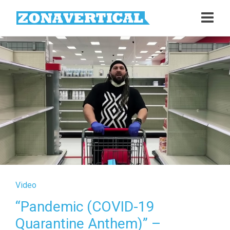
Video
“Pandemic (COVID-19
Quarantine Anthem)” –