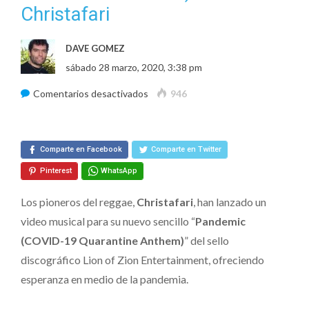
Christafari
DAVE GOMEZ
sábado 28 marzo, 2020, 3:38 pm
en
Comentarios desactivados
946
“Pandemic
(COVID-
Comparte en Facebook
19
Comparte en Twitter
Quarantine
Pinterest
WhatsApp
Anthem)”
Los pioneros del reggae,
Christafari
, han lanzado un
–
video musical para su nuevo sencillo “
Pandemic
Christafari
(COVID-19 Quarantine Anthem)
” del sello
discográfico Lion of Zion Entertainment, ofreciendo
esperanza en medio de la pandemia.