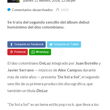
jueves 11 febrero, 2016, 12:06 pm
en
Comentarios desactivados
1433
“De
Se trata del segundo sencillo del álbum debut
Sol
homónimo del dúo colombiano.
a
Sol”
–
Comparte en Facebook
Comparte en Twitter
DeLuz
Pinterest
WhatsApp
El dúo colombiano
DeLuz
integrado por
Juan Botello
y
Javier Serrano
— músicos de
Alex Campos
durante
más de siete años — presenta “
De Sol a Sol
”, el segundo
sencillo de su primera producción discográfica, que
también se titula
DeLuz
.
“De Sol a Sol” es un tema estilo pop rock, que lleva a los