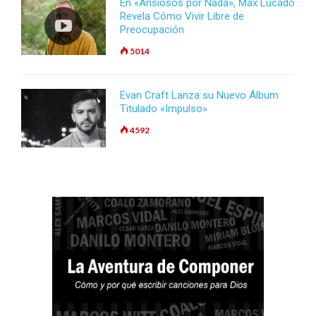
En «Ansiosos por Nada», Max Lucado
Revela Cómo Vivir Libre de
Preocupación
5014
Evan Craft Lanza su Nuevo Álbum
Titulado «Impulso»
4592