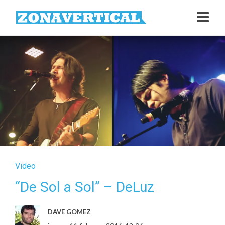
Video
“De Sol a Sol” – DeLuz
DAVE GOMEZ