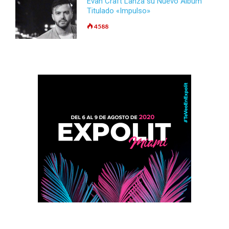
Evan Craft Lanza su Nuevo Álbum
Titulado «Impulso»
4588