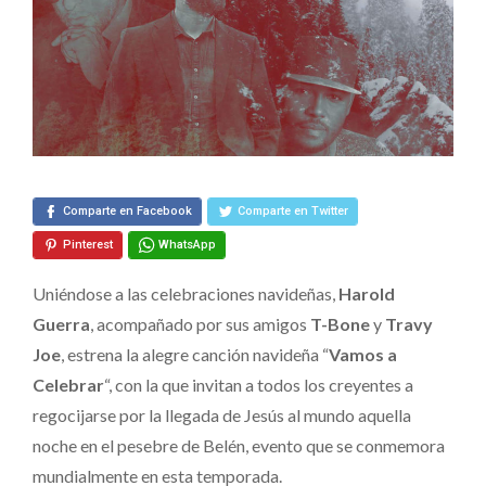
y
Travy
Joe
Presentan
“Vamos
a
Celebrar”
Comparte en Facebook
Comparte en Twitter
Pinterest
WhatsApp
Uniéndose a las celebraciones navideñas,
Harold
Guerra
, acompañado por sus amigos
T-Bone
y
Travy
Joe
, estrena la alegre canción navideña “
Vamos a
Celebrar
“, con la que invitan a todos los creyentes a
regocijarse por la llegada de Jesús al mundo aquella
noche en el pesebre de Belén, evento que se conmemora
mundialmente en esta temporada.