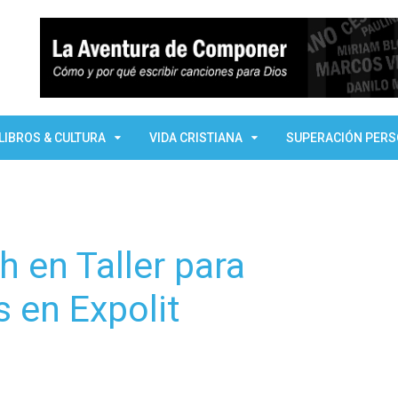
LIBROS & CULTURA
VIDA CRISTIANA
SUPERACIÓN PER
h en Taller para
 en Expolit