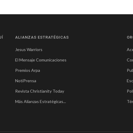
UÍ
ALIANZAS ESTRATÉGICAS
OR
Jesus Warriors
Ace
El Mensaje Comunicaciones
Co
Premios Arpa
Pub
NotiPrensa
Esc
Revista Christianity Today
Pol
Más Alianzas Estratégicas...
Té