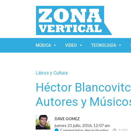
MÚSICA
VIDEO
TECNOLOGÍA
Libros y Cultura
Héctor Blancovitc
Autores y Músicos
DAVE GOMEZ
jueves 21 julio, 2016, 12:07 am
en
Comentarios desactivados
1332