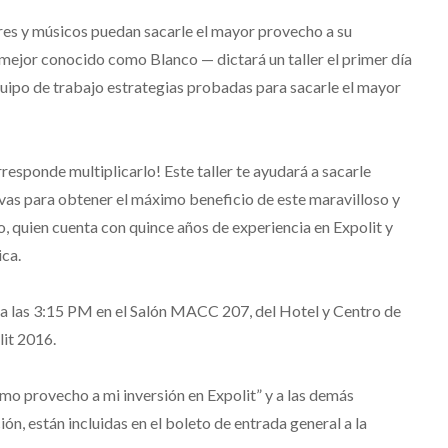
ores y músicos puedan sacarle el mayor provecho a su
 mejor conocido como Blanco — dictará un taller el primer día
quipo de trabajo estrategias probadas para sacarle el mayor
corresponde multiplicarlo! Este taller te ayudará a sacarle
ativas para obtener el máximo beneficio de este maravilloso y
, quien cuenta con quince años de experiencia en Expolit y
ica.
re, a las 3:15 PM en el Salón MACC 207, del Hotel y Centro de
it 2016.
imo provecho a mi inversión en Expolit” y a las demás
ón, están incluidas en el boleto de entrada general a la