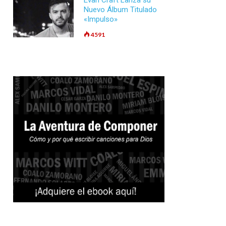
Evan Craft Lanza su
Nuevo Álbum Titulado
«Impulso»
4591