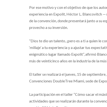
Por ese motivo y con el objetivo de que los aut
experiencia en Expolit, Héctor L. Blancovitch —
de la convención, donde presentará junto a su e
provecho a su inversión.
“Dios te dio un talento, ¡pero es a ti a quien le 
‘millaje’ a tu experiencia y a ajustar tus expect
enigmático lugar llamado Expolit”, afirmó Blanco
más de veinticinco años en la industria de la mús
El taller se realizará el jueves, 15 de septiemb
Convenciones DoubleTree Miami, sede de Expol
La participación en el taller “Cómo sacar el máx
actividades que se realizarán durante la convenci