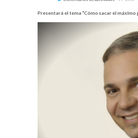
Héctor
Blancovitch
Presentará el tema “Cómo sacar el máximo p
en
Taller
para
Autores
y
Músicos
en
Expolit