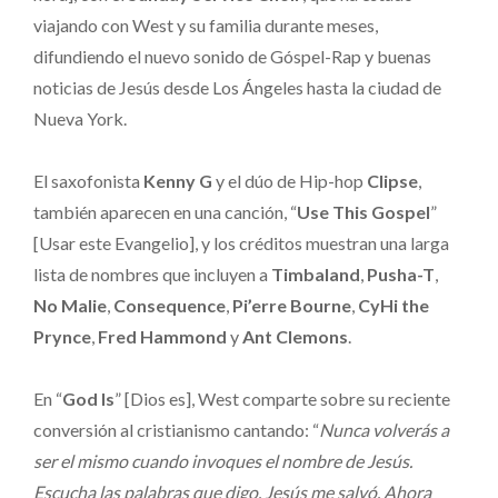
viajando con West y su familia durante meses,
difundiendo el nuevo sonido de Góspel-Rap y buenas
noticias de Jesús desde Los Ángeles hasta la ciudad de
Nueva York.
El saxofonista
Kenny G
y el dúo de Hip-hop
Clipse
,
también aparecen en una canción, “
Use This Gospel
”
[Usar este Evangelio], y los créditos muestran una larga
lista de nombres que incluyen a
Timbaland
,
Pusha-T
,
No Malie
,
Consequence
,
Pi’erre Bourne
,
CyHi the
Prynce
,
Fred Hammond
y
Ant Clemons
.
En “
God Is
” [Dios es], West comparte sobre su reciente
conversión al cristianismo cantando: “
Nunca volverás a
ser el mismo cuando invoques el nombre de Jesús.
Escucha las palabras que digo. Jesús me salvó. Ahora