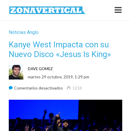
Noticias Anglo
Kanye West Impacta con su
Nuevo Disco «Jesus Is King»
DAVE GOMEZ
martes 29 octubre, 2019, 1:29 pm
en
Comentarios desactivados
1218
Kanye
West
Impacta
con
su