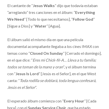
El cantante de “
Jesus Walks
” dijo que todavía estaban
“arreglando” tres canciones en el álbum: “
Everything
We Need
” [Todo lo que necesitamos], “
Follow God
”
[Sigue a Dios] y “
Water
” [Agua].
El álbum salió el mismo día en que una película
documental acompañante llegaba a los cines IMAX con
temas como “
Closed On Sunday
” [Cerrado el domingo],
en el que dice: “
Eres mi Chick-fil-A… Lleva a tu familia;
todos se toman de la mano y oran
”, y el álbum termina
con “
Jesus Is Lord
” [Jesús es el Señor], en el que West
canta: “
Toda rodilla se doblará, toda lengua confesará,
Jesús es el Señor
”.
El esperado álbum comienza con “
Every Hour
” [Cada
hora], con el
Sunday Service Choir
, que ha estado