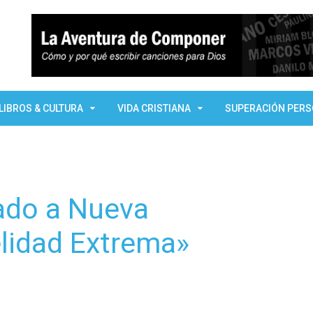
LIBROS & CULTURA
VIDA CRISTIANA
SUPERACIÓN PER
tado a Nueva
elidad Extrema»