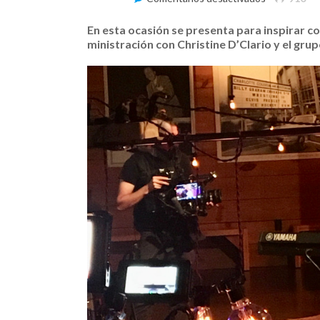
Marcos
Witt
En esta ocasión se presenta para inspirar 
Invitado
ministración con Christine D’Clario y el gru
a
Nueva
Conferencia
«Fidelidad
Extrema»