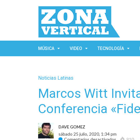
MÚSICA
VIDEO
TECNOLOGÍA
Noticias Latinas
Marcos Witt Invi
Conferencia «Fid
DAVE GOMEZ
sábado 25 julio, 2020, 1:34 pm
en
Comentarios desactivados
910