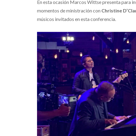
En esta ocasión Marcos Wittse presenta para in
momentos de ministración con
Christine D’Cla
músicos invitados en esta conferencia.