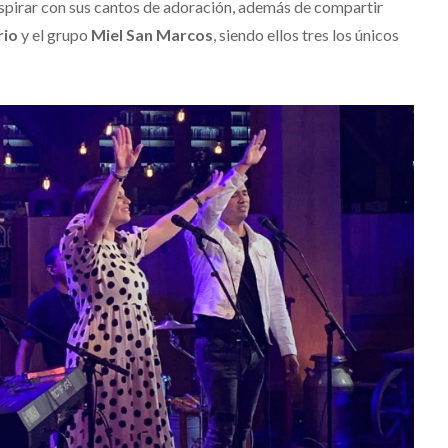
spirar con sus cantos de adoración, además de compartir
rio
y el grupo
Miel San Marcos
, siendo ellos tres los únicos