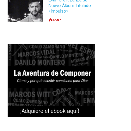
Evan Craft Lanza su
Nuevo Álbum Titulado
«Impulso»
4587