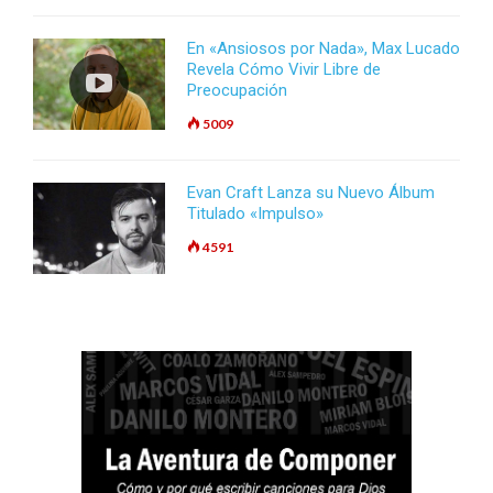
En «Ansiosos por Nada», Max Lucado
Revela Cómo Vivir Libre de
Preocupación
5009
Evan Craft Lanza su Nuevo Álbum
Titulado «Impulso»
4591