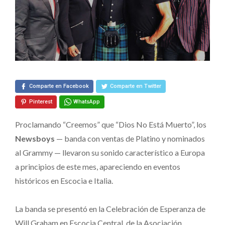
y
Escocia
Comparte en Facebook
Comparte en Twitter
Pinterest
WhatsApp
Proclamando “Creemos” que “Dios No Está Muerto”, los
Newsboys
— banda con ventas de Platino y nominados
al Grammy — llevaron su sonido característico a Europa
a principios de este mes, apareciendo en eventos
históricos en Escocia e Italia.
La banda se presentó en la Celebración de Esperanza de
Will Graham en Escocia Central, de la Asociación