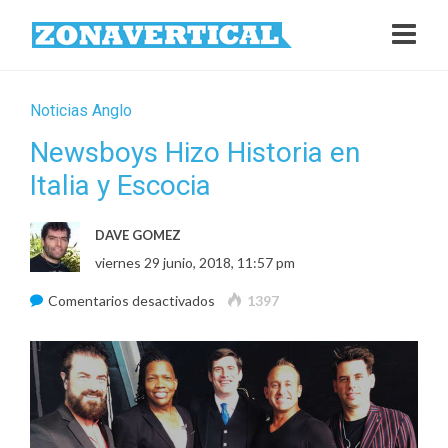
Noticias Anglo
Newsboys Hizo Historia en
Italia y Escocia
DAVE GOMEZ
viernes 29 junio, 2018, 11:57 pm
en
Comentarios desactivados
1397
Newsboys
Hizo
Historia
en
Italia