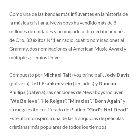
Como una de las bandas más influyentes en la historia de
la música cristiana, Newsboys ha vendido más de 8
millones de unidades y acumulado ocho certificaciones
de Oro, 33 éxitos Nº1 en radio, cuatro nominaciones al
Grammy, dos nominaciones al American Music Award y
múltiples premios Dove.
Compuesto por
Michael Tait
(voz principal),
Jody Davis
(guitarra),
Jeff Frankenstein
(teclados) y
Duncan
Phillips
(batería), las canciones de Newsboys incluyen
“
We Believe
”, “
He Reigns
”, “
Miracles
”, “
Born Again
” y
su mega éxito certificado de Platino, “
God’s Not Dead
”.
Este último inspiró a una de las franquicias de películas
cristianas más populares de todos los tiempos.