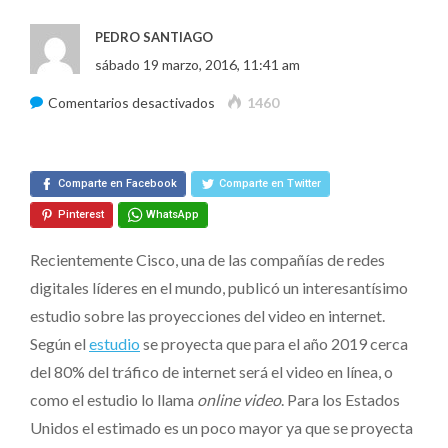
PEDRO SANTIAGO
sábado 19 marzo, 2016, 11:41 am
en
Comentarios desactivados
1460
Online
Video,
Comparte en Facebook
el
Comparte en Twitter
Futuro
Pinterest
WhatsApp
de
Recientemente Cisco, una de las compañías de redes
Internet
digitales líderes en el mundo, publicó un interesantísimo
estudio sobre las proyecciones del video en internet.
Según el
estudio
se proyecta que para el año 2019 cerca
del 80% del tráfico de internet será el video en línea, o
como el estudio lo llama
online video
. Para los Estados
Unidos el estimado es un poco mayor ya que se proyecta