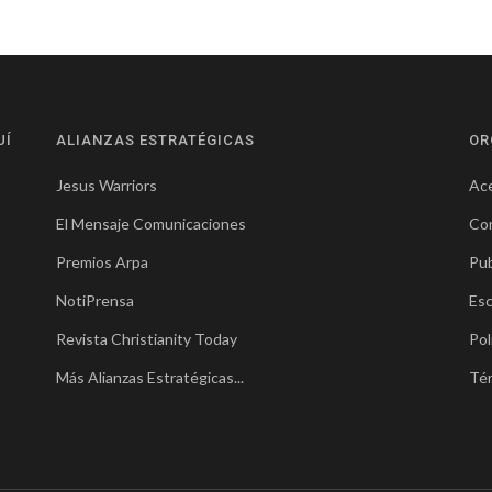
UÍ
ALIANZAS ESTRATÉGICAS
OR
Jesus Warriors
Ace
El Mensaje Comunicaciones
Co
Premios Arpa
Pub
NotiPrensa
Esc
Revista Christianity Today
Pol
Más Alianzas Estratégicas...
Té