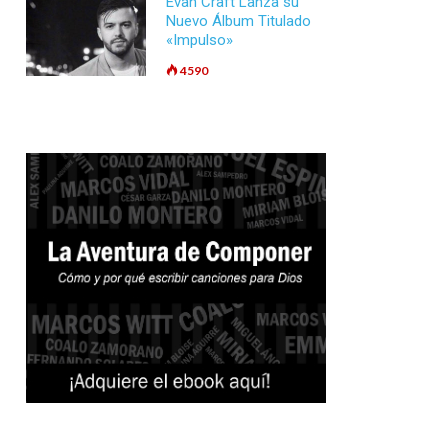
Evan Craft Lanza su
Nuevo Álbum Titulado
«Impulso»
4590