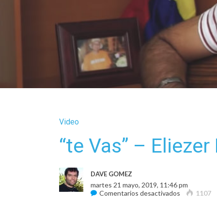
Video
“te Vas” – Eliezer
DAVE GOMEZ
martes 21 mayo, 2019, 11:46 pm
en
Comentarios desactivados
1107
“te
Vas”