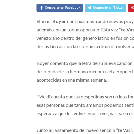
–
Eliezer
Comparte en Facebook
Comparte en Twitter
Boyer
Eliezer Boyer
continúa mostrando nuevos proye
además con un toque oportuno. Esta vez “
te Va
venezolano dentro del género latino en fusión con
de sus tierras con la esperanza de un día volvers
Boyer comentó que la letra de su nueva canción 
despedida de su hermano menor en el aeropuerto 
acontecidas en una misma semana.
“Me di cuenta que las despedidas son un luto for
esas personas que tanto amamos podemos sentir s
esperanza que los volveremos a ver, ya sea en esta
Junto al lanzamiento del nuevo sencillo “te Vas”