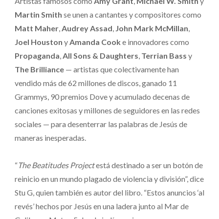
Artistas famosos como
Amy Grant
,
Michael W. Smith
y
Martin Smith
se unen a cantantes y compositores como
Matt Maher
,
Audrey Assad
,
John
Mark
McMillan
,
Joel Houston
y
Amanda Cook
e innovadores como
Propaganda
,
All Sons & Daughters
,
Terrian Bass
y
The Brilliance
— artistas que colectivamente han
vendido más de 62 millones de discos, ganado 11
Grammys, 90 premios Dove y acumulado decenas de
canciones exitosas y millones de seguidores en las redes
sociales — para desenterrar las palabras de Jesús de
maneras inesperadas.
“
The Beatitudes Project
está destinado a ser un botón de
reinicio en un mundo plagado de violencia y división”, dice
Stu G, quien también es autor del libro. “Estos anuncios ‘al
revés’ hechos por Jesús en una ladera junto al Mar de