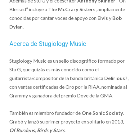
Además de Stu G y el coescritor
Anthony Skinner
, “Oh
Blessed” incluye a
The McCrary Sisters
, ampliamente
conocidas por cantar voces de apoyo con
Elvis
y
Bob
Dylan
.
Acerca de Stugiology Music
Stugiology Music es un sello discográfico formado por
Stu G, que quizás es más conocido como el
guitarrista/compositor de la banda británica
Delirious?
,
con ventas certificadas de Oro por la RIAA, nominada al
Grammy y ganadora del premio Dove de la GMA.
También es miembro fundador de
One Sonic Society
.
Grabó y lanzó su primer proyecto en solitario en 2013,
Of Burdens, Birds y Stars
.