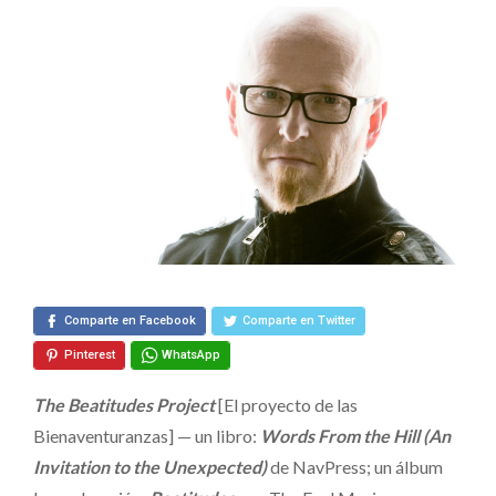
álbum,
Un
Libro,
y
Un
Documental
Comparte en Facebook
Comparte en Twitter
Pinterest
WhatsApp
The Beatitudes Project
[El proyecto de las
Bienaventuranzas] — un libro:
Words From the Hill (An
Invitation to the Unexpected)
de NavPress; un álbum