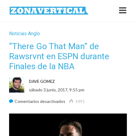
Noticias Anglo
“There Go That Man” de
Rawsrvnt en ESPN durante
Finales de la NBA
DAVE GOMEZ
sábado 3 junio, 2017, 9:55 pm
en
Comentarios desactivados
1491
“There
Go
That
Man”