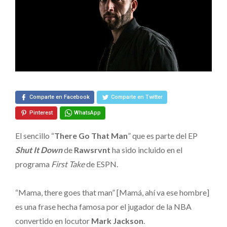
de
Rawsrvnt
en
ESPN
durante
Finales
de
Comparte en Facebook
Comparte en Twitter
la
Pinterest
WhatsApp
NBA
El sencillo “
There Go That Man
” que es parte del EP
Shut It Down
de
Rawsrvnt
ha sido incluido en el
programa
First Take
de ESPN.
“Mama, there goes that man” [Mamá, ahí va ese hombre]
es una frase hecha famosa por el jugador de la NBA
convertido en locutor
Mark Jackson
.