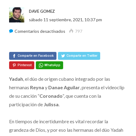
DAVE GOMEZ
sábado 11 septiembre, 2021, 10:37 pm
en
Comentarios desactivados
797
Yadah
con
Comparte en Facebook
Julissa
Comparte en Twitter
–
Pinterest
WhatsApp
“Coronado”
Yadah
, el dúo de origen cubano integrado por las
hermanas
Reyna
y
Danae
Aguilar
, presenta el videoclip
de su canción “
Coronado
“, que cuenta con la
participación de
Julissa
.
En tiempos de incertidumbre es vital recordar la
grandeza de Dios, y por eso las hermanas del dúo Yadah