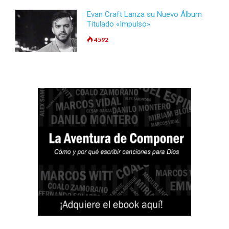
Evan Craft Lanza su Nuevo Álbum
Titulado «Impulso»
4592