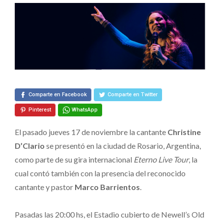
«Eterno
Live
Tour»
en
Argentina
Comparte en Facebook
Comparte en Twitter
Pinterest
WhatsApp
El pasado jueves 17 de noviembre la cantante
Christine
D’Clario
se presentó en la ciudad de Rosario, Argentina,
como parte de su gira internacional
Eterno Live Tour
, la
cual contó también con la presencia del reconocido
cantante y pastor
Marco Barrientos
.
Pasadas las 20:00 hs, el Estadio cubierto de Newell’s Old