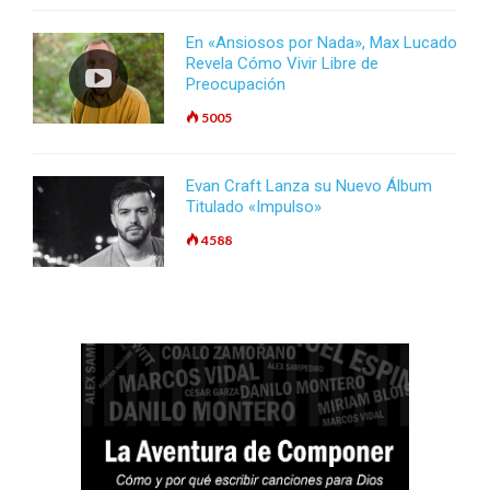
En «Ansiosos por Nada», Max Lucado
Revela Cómo Vivir Libre de
Preocupación
5005
Evan Craft Lanza su Nuevo Álbum
Titulado «Impulso»
4588