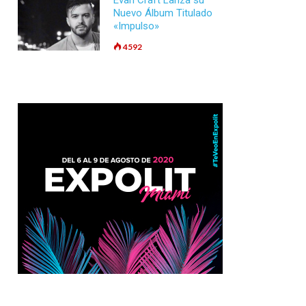
Evan Craft Lanza su
Nuevo Álbum Titulado
«Impulso»
4592