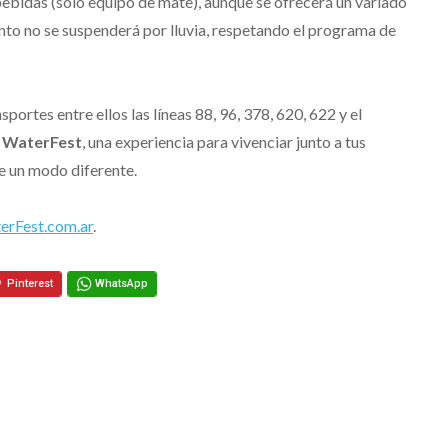
ebidas (solo equipo de mate), aunque se ofrecerá un variado
nto no se suspenderá por lluvia, respetando el programa de
sportes entre ellos las líneas 88, 96, 378, 620, 622 y el
l
WaterFest
, una experiencia para vivenciar junto a tus
e un modo diferente.
erFest.com.ar
.
Pinterest
WhatsApp