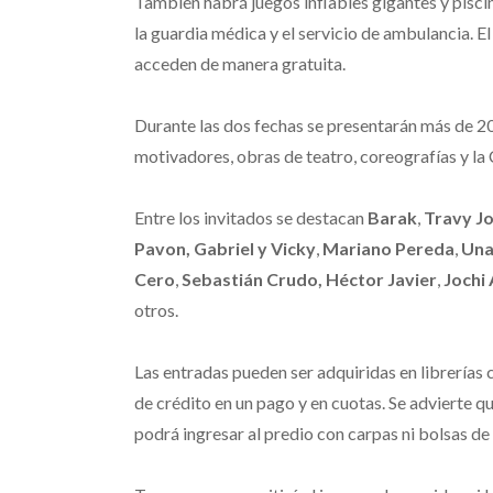
También habrá juegos inflables gigantes y pisc
la guardia médica y el servicio de ambulancia. E
acceden de manera gratuita.
Durante las dos fechas se presentarán más de 20
motivadores, obras de teatro, coreografías y la 
Entre los invitados se destacan
Barak
,
Travy J
Pavon, Gabriel y Vicky
,
Mariano Pereda
,
Una
Cero
,
Sebastián Crudo, Héctor Javier
,
Jochi
otros.
Las entradas pueden ser adquiridas en librerías 
de crédito en un pago y en cuotas. Se advierte qu
podrá ingresar al predio con carpas ni bolsas de