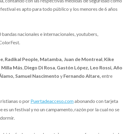
ina, contando con las respectivas medidas de seguridad como
l festival es apto para todo público y los menores de 6 años
 bandas nacionales e internacionales, youtubers,
ColorFest.
oe
,
Radikal People, Matamba, Juan de Montreal
,
Kike
 Milla Más
,
Diego Di Rosa
,
Gastón López,
Leo Rossi,
Año
 Álamo, Samuel Nascimento
y
Fernando Altare,
entre
cristianas o por
Puertadeacceso.com
abonando con tarjeta
e es un festival y no un campamento, razón por la cual no se
 dormir.