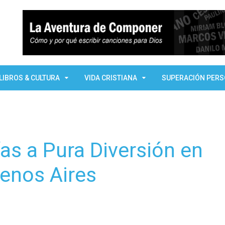
LIBROS & CULTURA
VIDA CRISTIANA
SUPERACIÓN PER
as a Pura Diversión en
uenos Aires