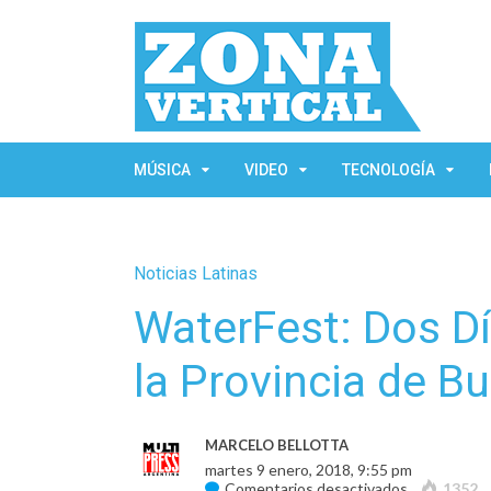
MÚSICA
VIDEO
TECNOLOGÍA
Noticias Latinas
WaterFest: Dos Dí
la Provincia de B
MARCELO BELLOTTA
martes 9 enero, 2018, 9:55 pm
en
Comentarios desactivados
1352