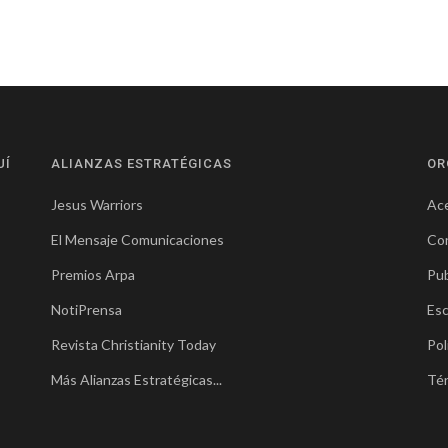
UÍ
ALIANZAS ESTRATÉGICAS
OR
Jesus Warriors
Ace
El Mensaje Comunicaciones
Co
Premios Arpa
Pub
NotiPrensa
Esc
Revista Christianity Today
Pol
Más Alianzas Estratégicas...
Té